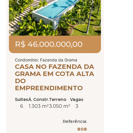
R$ 46.000.000,00
Condomínio: Fazenda da Grama
CASA NO FAZENDA DA
GRAMA EM COTA ALTA
DO
EMPREENDIMENTO
Suítes
Á. Constr.
Terreno
Vagas
6
1.303 m²
3.050 m²
3
Referência:
808