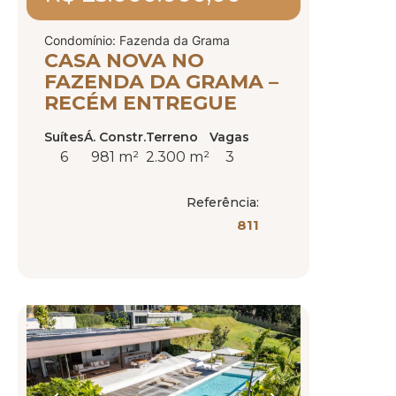
Condomínio: Fazenda da Grama
CASA NOVA NO
FAZENDA DA GRAMA –
RECÉM ENTREGUE
Suítes
Á. Constr.
Terreno
Vagas
6
981 m²
2.300 m²
3
Referência:
811