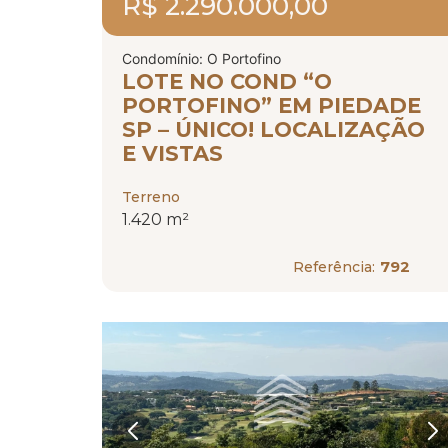
R$ 2.290.000,00
Condomínio: O Portofino
LOTE NO COND “O
PORTOFINO” EM PIEDADE
SP – ÚNICO! LOCALIZAÇÃO
E VISTAS
Terreno
1.420 m²
792
Referência: