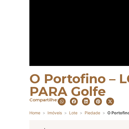
O Portofino –
PARA Golfe
Compartilhe:
Home
Imóveis
Lote
Piedade
O Portofin