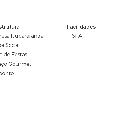
strutura
Facilidades
esa Itupararanga
SPA
e Social
o de Festas
aço Gourmet
iponto