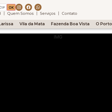
OK
l
Quem Somos
Serviços
Contato
Larissa
Vila da Mata
Fazenda Boa Vista
O Porto