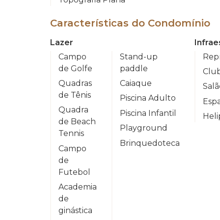
Características do Condomínio
Lazer
Infrae
Campo
Stand-up
Repr
de Golfe
paddle
Club
Quadras
Caiaque
Salã
de Tênis
Piscina Adulto
Esp
Quadra
Piscina Infantil
Hel
de Beach
Playground
Tennis
Brinquedoteca
Campo
de
Futebol
Academia
de
ginástica