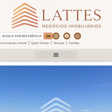
OK
Anuncie seu Imóvel
Quem Somos
Serviços
Contato
Fazenda da Grama
Fazenda Boa Vista