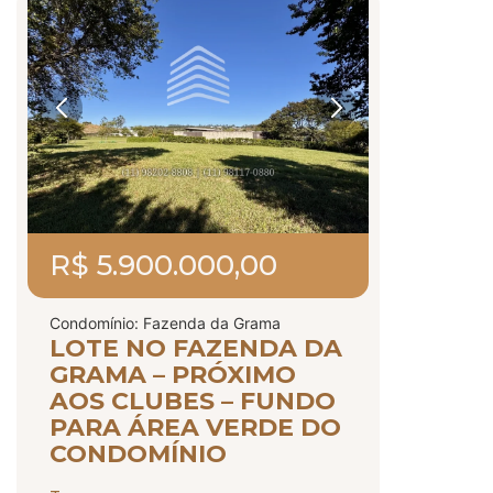
R$ 5.900.000,00
Condomínio: Fazenda da Grama
LOTE NO FAZENDA DA
GRAMA – PRÓXIMO
AOS CLUBES – FUNDO
PARA ÁREA VERDE DO
CONDOMÍNIO