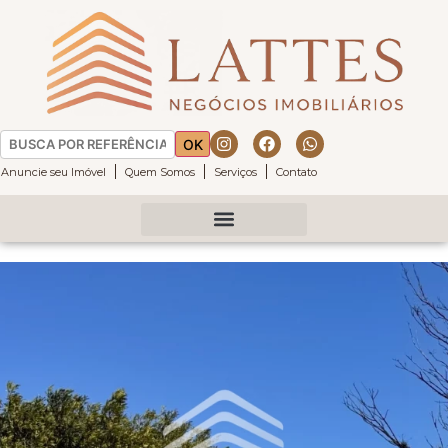
OK
Anuncie seu Imóvel
Quem Somos
Serviços
Contato
Fazenda da Grama
Fazenda Boa Vista